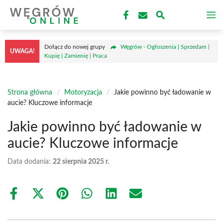
Przejdź
M
do
treści
Dołącz do nowej grupy
Węgrów - Ogłoszenia | Sprzedam |
UWAGA!
Kupię | Zamienię | Praca
Strona główna
/
Motoryzacja
/
Jakie powinno być ładowanie w
aucie? Kluczowe informacje
Jakie powinno być ładowanie w
aucie? Kluczowe informacje
Data dodania:
22 sierpnia 2025 r.
Share
Share
Share
Share
Share
Share
on
on
on
on
on
on
Facebook
X
Pinterest
WhatsApp
LinkedIn
Email
(Twitter)