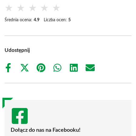
★
★
★
★
★
Średnia ocena:
4.9
Liczba ocen:
5
Udostępnij
Share
Share
Share
Share
Share
Share
on
on
on
on
on
on
Facebook
X
Pinterest
WhatsApp
LinkedIn
Email
(Twitter)
Dołącz do nas na Facebooku!