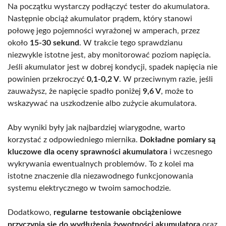
Na początku wystarczy podłączyć tester do akumulatora.
Następnie obciąż akumulator prądem, który stanowi
połowę jego pojemności wyrażonej w amperach, przez
około
15-30 sekund
. W trakcie tego sprawdzianu
niezwykle istotne jest, aby monitorować poziom napięcia.
Jeśli akumulator jest w dobrej kondycji, spadek napięcia nie
powinien przekroczyć
0,1-0,2 V
. W przeciwnym razie, jeśli
zauważysz, że napięcie spadło poniżej
9,6 V
, może to
wskazywać na uszkodzenie albo zużycie akumulatora.
Aby wyniki były jak najbardziej wiarygodne, warto
korzystać z odpowiedniego miernika.
Dokładne pomiary są
kluczowe dla oceny sprawności akumulatora
i wczesnego
wykrywania ewentualnych problemów. To z kolei ma
istotne znaczenie dla niezawodnego funkcjonowania
systemu elektrycznego w twoim samochodzie.
Dodatkowo,
regularne testowanie obciążeniowe
przyczynia się do wydłużenia żywotności akumulatora
oraz