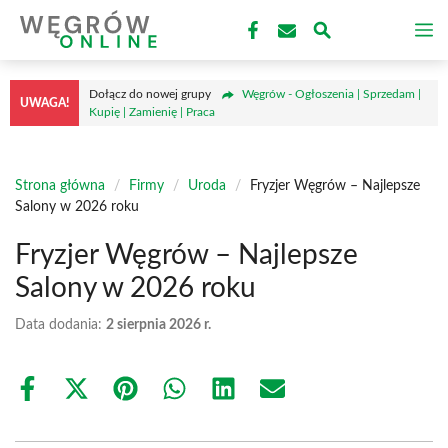
Przejdź
M
do
treści
Dołącz do nowej grupy
Węgrów - Ogłoszenia | Sprzedam |
UWAGA!
Kupię | Zamienię | Praca
Strona główna
/
Firmy
/
Uroda
/
Fryzjer Węgrów – Najlepsze
Salony w 2026 roku
Fryzjer Węgrów – Najlepsze
Salony w 2026 roku
Data dodania:
2 sierpnia 2026 r.
Share
Share
Share
Share
Share
Share
on
on
on
on
on
on
Facebook
X
Pinterest
WhatsApp
LinkedIn
Email
(Twitter)