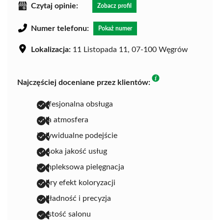
Czytaj opinie:
Zobacz profil
Numer telefonu:
Pokaż numer
Lokalizacja:
11 Listopada 11, 07-100 Węgrów
Najczęściej doceniane przez klientów:
profesjonalna obsługa
miła atmosfera
indywidualne podejście
wysoka jakość usług
kompleksowa pielęgnacja
dobry efekt koloryzacji
dokładność i precyzja
czystość salonu