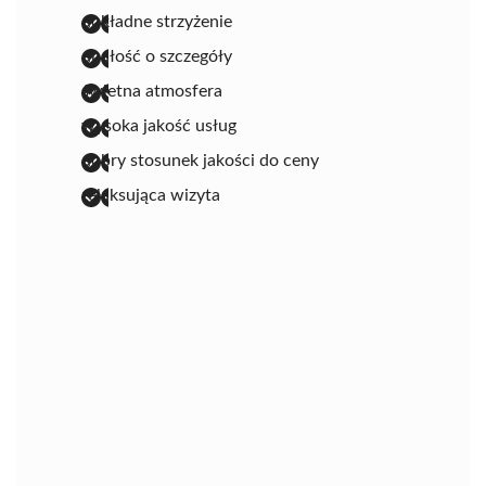
dokładne strzyżenie
dbałość o szczegóły
świetna atmosfera
wysoka jakość usług
dobry stosunek jakości do ceny
relaksująca wizyta