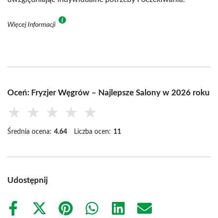
Więcej Informacji
Oceń: Fryzjer Węgrów – Najlepsze Salony w 2026 roku
★
★
★
★
★
Średnia ocena:
4.64
Liczba ocen:
11
Udostępnij
Share
Share
Share
Share
Share
Share