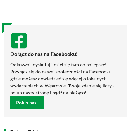
on
on
on
on
on
on
Facebook
X
Pinterest
WhatsApp
LinkedIn
Email
(Twitter)
Dołącz do nas na Facebooku!
Odkrywaj, dyskutuj i dziel się tym co najlepsze!
Przyłącz się do naszej społeczności na Facebooku,
gdzie możesz dowiedzieć się więcej o lokalnych
wydarzeniach w Węgrowie. Twoje zdanie się liczy -
polub naszą stronę i bądź na bieżąco!
Polub nas!