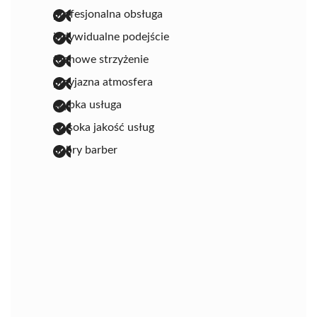
profesjonalna obsługa
indywidualne podejście
fachowe strzyżenie
przyjazna atmosfera
szybka usługa
wysoka jakość usług
dobry barber