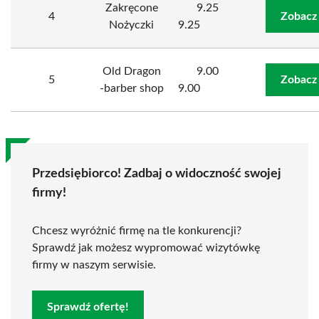
Zakręcone
9.25
4
Zobacz
Nożyczki
9.25
Old Dragon
9.00
5
Zobacz
-barber shop
9.00
Przedsiębiorco! Zadbaj o widoczność swojej
firmy!
Chcesz wyróżnić firmę na tle konkurencji?
Sprawdź jak możesz wypromować wizytówkę
firmy w naszym serwisie.
Sprawdź ofertę!