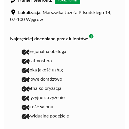
Numer telefonu:
Pokaż numer
Lokalizacja:
Marszałka Józefa Piłsudskiego 14,
07-100 Węgrów
Najczęściej doceniane przez klientów:
profesjonalna obsługa
miła atmosfera
wysoka jakość usług
fachowe doradztwo
świetna koloryzacja
precyzyjne strzyżenie
czystość salonu
indywidualne podejście