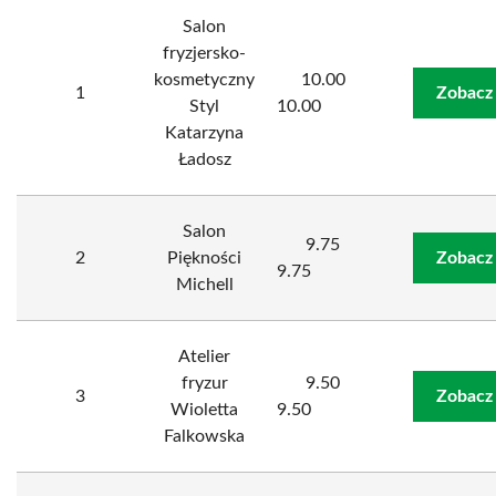
Salon
fryzjersko-
kosmetyczny
10.00
1
Zobacz
Styl
10.00
Katarzyna
Ładosz
Salon
9.75
2
Piękności
Zobacz
9.75
Michell
Atelier
fryzur
9.50
3
Zobacz
Wioletta
9.50
Falkowska