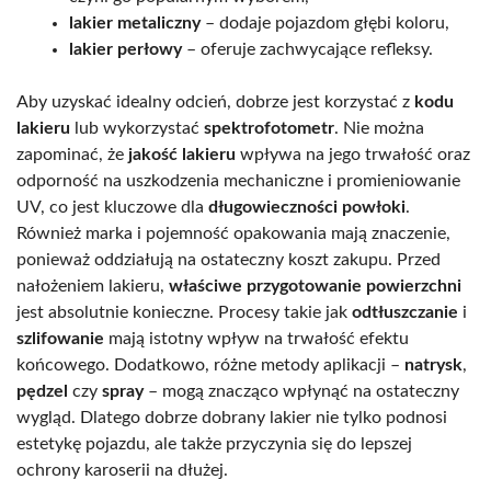
lakier metaliczny
– dodaje pojazdom głębi koloru,
lakier perłowy
– oferuje zachwycające refleksy.
Aby uzyskać idealny odcień, dobrze jest korzystać z
kodu
lakieru
lub wykorzystać
spektrofotometr
. Nie można
zapominać, że
jakość lakieru
wpływa na jego trwałość oraz
odporność na uszkodzenia mechaniczne i promieniowanie
UV, co jest kluczowe dla
długowieczności powłoki
.
Również marka i pojemność opakowania mają znaczenie,
ponieważ oddziałują na ostateczny koszt zakupu. Przed
nałożeniem lakieru,
właściwe przygotowanie powierzchni
jest absolutnie konieczne. Procesy takie jak
odtłuszczanie
i
szlifowanie
mają istotny wpływ na trwałość efektu
końcowego. Dodatkowo, różne metody aplikacji –
natrysk
,
pędzel
czy
spray
– mogą znacząco wpłynąć na ostateczny
wygląd. Dlatego dobrze dobrany lakier nie tylko podnosi
estetykę pojazdu, ale także przyczynia się do lepszej
ochrony karoserii na dłużej.