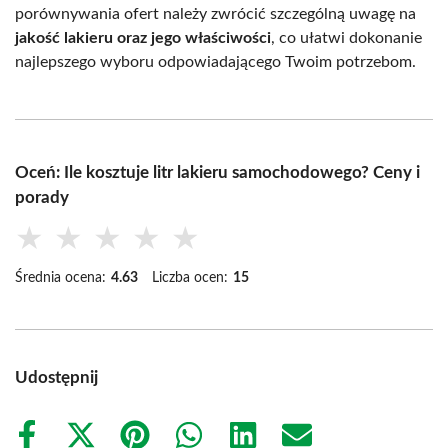
porównywania ofert należy zwrócić szczególną uwagę na
jakość lakieru oraz jego właściwości
, co ułatwi dokonanie
najlepszego wyboru odpowiadającego Twoim potrzebom.
Oceń: Ile kosztuje litr lakieru samochodowego? Ceny i
porady
★
★
★
★
★
Średnia ocena:
4.63
Liczba ocen:
15
Udostępnij
Share
Share
Share
Share
Share
Share