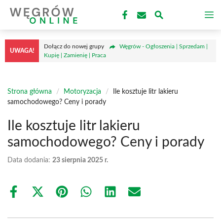
Przejdź
M
do
treści
Dołącz do nowej grupy
Węgrów - Ogłoszenia | Sprzedam |
UWAGA!
Kupię | Zamienię | Praca
Strona główna
/
Motoryzacja
/
Ile kosztuje litr lakieru
samochodowego? Ceny i porady
Ile kosztuje litr lakieru
samochodowego? Ceny i porady
Data dodania:
23 sierpnia 2025 r.
Share
Share
Share
Share
Share
Share
on
on
on
on
on
on
Facebook
X
Pinterest
WhatsApp
LinkedIn
Email
(Twitter)