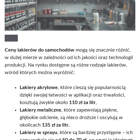
Ceny lakierów do samochodów
mogą się znacznie różnić,
w dużej mierze w zależności od ich jakości oraz technologii
produkcji. Na rynku dostępne są różne rodzaje lakierów,
wśród których można wyróżnić:
Lakiery akrylowe
, które cieszą się popularnością
dzięki swojej łatwości w aplikacji oraz trwałości,
kosztują zwykle około
110 zł za litr
,
Lakiery metaliczne
, które zapewniają piękne,
głębokie odcienie, są nieco droższe i oscylują w
okolicach
135 zł za litr
,
Lakiery w sprayu
, które są bardziej przystępne – ich
ceny wahają się od
50 do 70 zł
, co czyni je idealnym