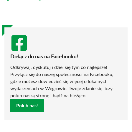
on
on
on
on
on
on
Facebook
X
Pinterest
WhatsApp
LinkedIn
Email
(Twitter)
Dołącz do nas na Facebooku!
Odkrywaj, dyskutuj i dziel się tym co najlepsze!
Przyłącz się do naszej społeczności na Facebooku,
gdzie możesz dowiedzieć się więcej o lokalnych
wydarzeniach w Węgrowie. Twoje zdanie się liczy -
polub naszą stronę i bądź na bieżąco!
Polub nas!