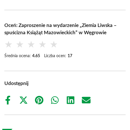
Oceń: Zaproszenie na wydarzenie „Ziemia Liwska –
spuścizna Książąt Mazowieckich” w Węgrowie
★
★
★
★
★
Średnia ocena:
4.65
Liczba ocen:
17
Udostępnij
Share
Share
Share
Share
Share
Share
on
on
on
on
on
on
Facebook
X
Pinterest
WhatsApp
LinkedIn
Email
(Twitter)