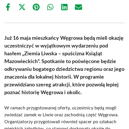
Share
Share
Share
Share
Share
Share
on
on
on
on
on
on
Facebook
X
Pinterest
WhatsApp
LinkedIn
Email
(Twitter)
Już 16 maja mieszkańcy Węgrowa będą mieli okazję
uczestniczyć w wyjątkowym wydarzeniu pod
hasłem „Ziemia Liwska – spuścizna Książąt
Mazowieckich”. Spotkanie to poświęcone będzie
odkrywaniu bogatego dziedzictwa regionu oraz jego
znaczenia dla lokalnej historii. W programie
przewidziano szereg atrakcji, które pozwolą lepiej
poznać historię Węgrowa i okolic.
W ramach przygotowanej oferty, uczestnicy będą mogli
zwiedzać zamek w Liwie oraz zachodnią część Węgrowa.
Organizatorzy przygotowali również spacer po szlakach
miejskich zabytków, co stanowi doskonałą okazję do