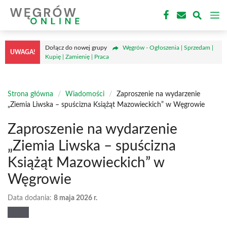
Przejdź
M
do
treści
Dołącz do nowej grupy
Węgrów - Ogłoszenia | Sprzedam |
UWAGA!
Kupię | Zamienię | Praca
Strona główna
/
Wiadomości
/
Zaproszenie na wydarzenie
„Ziemia Liwska – spuścizna Książąt Mazowieckich” w Węgrowie
Zaproszenie na wydarzenie
„Ziemia Liwska – spuścizna
Książąt Mazowieckich” w
Węgrowie
Data dodania:
8 maja 2026 r.