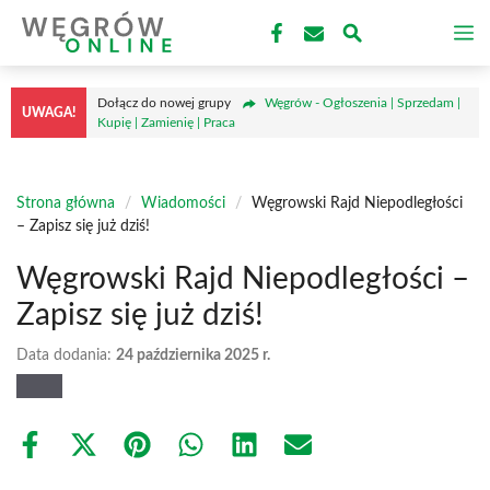
Przejdź
M
do
treści
Dołącz do nowej grupy
Węgrów - Ogłoszenia | Sprzedam |
UWAGA!
Kupię | Zamienię | Praca
Strona główna
/
Wiadomości
/
Węgrowski Rajd Niepodległości
– Zapisz się już dziś!
Węgrowski Rajd Niepodległości –
Zapisz się już dziś!
Data dodania:
24 października 2025 r.
Share
Share
Share
Share
Share
Share
on
on
on
on
on
on
Facebook
X
Pinterest
WhatsApp
LinkedIn
Email