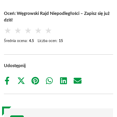
Oceń: Węgrowski Rajd Niepodległości – Zapisz się już
dziś!
★
★
★
★
★
Średnia ocena:
4.5
Liczba ocen:
15
Udostępnij
Share
Share
Share
Share
Share
Share
on
on
on
on
on
on
Facebook
X
Pinterest
WhatsApp
LinkedIn
Email
(Twitter)