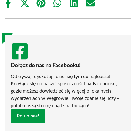
Share
Share
Share
Share
Share
Share
on
on
on
on
on
on
Facebook
X
Pinterest
WhatsApp
LinkedIn
Email
(Twitter)
Dołącz do nas na Facebooku!
Odkrywaj, dyskutuj i dziel się tym co najlepsze!
Przyłącz się do naszej społeczności na Facebooku,
gdzie możesz dowiedzieć się więcej o lokalnych
wydarzeniach w Węgrowie. Twoje zdanie się liczy -
polub naszą stronę i bądź na bieżąco!
Polub nas!