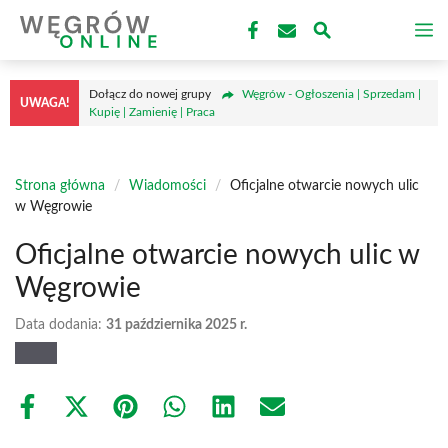
Przejdź
M
do
treści
Dołącz do nowej grupy
Węgrów - Ogłoszenia | Sprzedam |
UWAGA!
Kupię | Zamienię | Praca
Strona główna
/
Wiadomości
/
Oficjalne otwarcie nowych ulic
w Węgrowie
Oficjalne otwarcie nowych ulic w
Węgrowie
Data dodania:
31 października 2025 r.
Share
Share
Share
Share
Share
Share
on
on
on
on
on
on
Facebook
X
Pinterest
WhatsApp
LinkedIn
Email