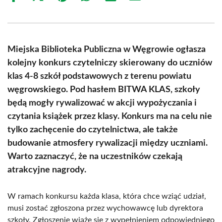
on
on
on
on
on
on
Facebook
X
Pinterest
WhatsApp
LinkedIn
Email
(Twitter)
Miejska Biblioteka Publiczna w Węgrowie ogłasza
kolejny konkurs czytelniczy skierowany do uczniów
klas 4-8 szkół podstawowych z terenu powiatu
węgrowskiego. Pod hasłem BITWA KLAS, szkoły
będą mogły rywalizować w akcji wypożyczania i
czytania książek przez klasy. Konkurs ma na celu nie
tylko zachęcenie do czytelnictwa, ale także
budowanie atmosfery rywalizacji między uczniami.
Warto zaznaczyć, że na uczestników czekają
atrakcyjne nagrody.
W ramach konkursu każda klasa, która chce wziąć udział,
musi zostać zgłoszona przez wychowawcę lub dyrektora
szkoły. Zgłoszenie wiąże się z wypełnieniem odpowiedniego