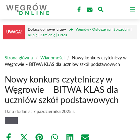
Przejdź
M
do
treści
Dołącz do nowej grupy
Węgrów - Ogłoszenia | Sprzedam |
UWAGA!
Kupię | Zamienię | Praca
Strona główna
/
Wiadomości
/
Nowy konkurs czytelniczy w
Węgrowie – BITWA KLAS dla uczniów szkół podstawowych
Nowy konkurs czytelniczy w
Węgrowie – BITWA KLAS dla
uczniów szkół podstawowych
Data dodania:
7 października 2025 r.
Share
Share
Share
Share
Share
Share