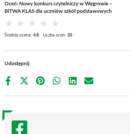
Oceń: Nowy konkurs czytelniczy w Węgrowie –
BITWA KLAS dla uczniów szkół podstawowych
★
★
★
★
★
Średnia ocena:
4.8
Liczba ocen:
20
Udostępnij
Share
Share
Share
Share
Share
Share
on
on
on
on
on
on
Facebook
X
Pinterest
WhatsApp
LinkedIn
Email
(Twitter)