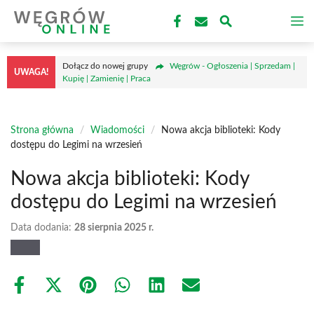
Przejdź
M
do
treści
Dołącz do nowej grupy
Węgrów - Ogłoszenia | Sprzedam |
UWAGA!
Kupię | Zamienię | Praca
Strona główna
/
Wiadomości
/
Nowa akcja biblioteki: Kody
dostępu do Legimi na wrzesień
Nowa akcja biblioteki: Kody
dostępu do Legimi na wrzesień
Data dodania:
28 sierpnia 2025 r.
Share
Share
Share
Share
Share
Share
on
on
on
on
on
on
Facebook
X
Pinterest
WhatsApp
LinkedIn
Email