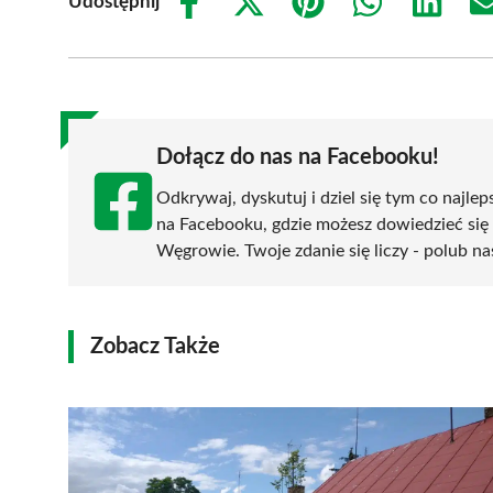
Udostępnij
Share
Share
Share
Share
Share
on
on
on
on
on
Facebook
X
Pinterest
WhatsApp
LinkedIn
(Twitter)
Dołącz do nas na Facebooku!
Odkrywaj, dyskutuj i dziel się tym co najlep
na Facebooku, gdzie możesz dowiedzieć się
Węgrowie. Twoje zdanie się liczy - polub na
Zobacz Także