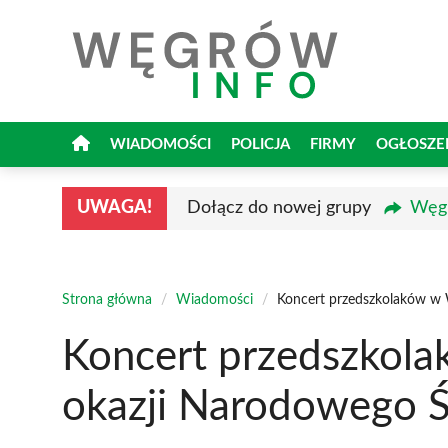
Przejdź
do
treści
WIADOMOŚCI
POLICJA
FIRMY
OGŁOSZE
UWAGA!
Dołącz do nowej grupy
Węgr
Strona główna
/
Wiadomości
/
Koncert przedszkolaków w 
Koncert przedszkol
okazji Narodowego Ś