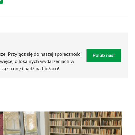
Share
on
Email
sze! Przyłącz się do naszej społeczności
Polub nas!
 więcej o lokalnych wydarzeniach w
szą stronę i bądź na bieżąco!