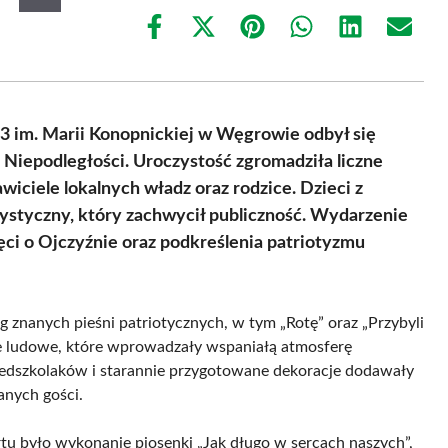
Share
Share
Share
Share
Share
Share
on
on
on
on
on
on
Facebook
X
Pinterest
WhatsApp
LinkedIn
Email
(Twitter)
 3 im. Marii Konopnickiej w Węgrowie odbył się
Niepodległości. Uroczystość zgromadziła liczne
iciele lokalnych władz oraz rodzice. Dzieci z
ystyczny, który zachwycił publiczność. Wydarzenie
ęci o Ojczyźnie oraz podkreślenia patriotyzmu
g znanych pieśni patriotycznych, w tym „Rotę” oraz „Przybyli
ce ludowe, które wprowadzały wspaniałą atmosferę
zedszkolaków i starannie przygotowane dekoracje dodawały
anych gości.
u było wykonanie piosenki „Jak długo w sercach naszych”,