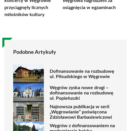
koncerty w Węgrowie
Węgrowa nagrodzeni za
przyciągnęły licznych
osiągnięcia w egzaminach
miłośników kultury
Podobne Artykuły
Dofinansowanie na rozbudowę
ul. Piłsudskiego w Węgrowie
Węgrów zyska nowe drogi –
dofinansowanie na rozbudowę
ul. Popiełuszki
Najnowsza publikacja w serii
„Węgrowianie” poświęcona
Zdzisławowi Barbasiewiczowi
Węgrów z dofinansowaniem na
modernizację boiska