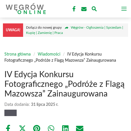
Przejdź
M
do
treści
Dołącz do nowej grupy
Węgrów - Ogłoszenia | Sprzedam |
UWAGA!
Kupię | Zamienię | Praca
Strona główna
/
Wiadomości
/
IV Edycja Konkursu
Fotograficznego „Podróże z Flagą Mazowsza” Zainaugurowana
IV Edycja Konkursu
Fotograficznego „Podróże z Flagą
Mazowsza” Zainaugurowana
Data dodania:
31 lipca 2025 r.
Share
Share
Share
Share
Share
Share