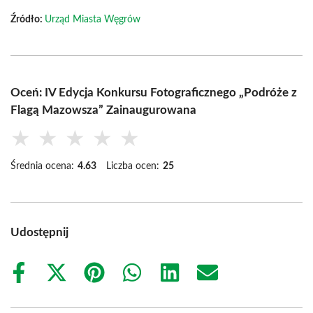
Źródło:
Urząd Miasta Węgrów
Oceń: IV Edycja Konkursu Fotograficznego „Podróże z
Flagą Mazowsza” Zainaugurowana
★
★
★
★
★
Średnia ocena:
4.63
Liczba ocen:
25
Udostępnij
Share
Share
Share
Share
Share
Share
on
on
on
on
on
on
Facebook
X
Pinterest
WhatsApp
LinkedIn
Email
(Twitter)