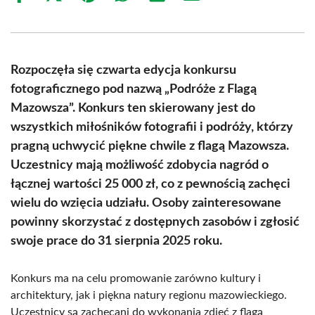
on
on
on
on
on
on
Facebook
X
Pinterest
WhatsApp
LinkedIn
Email
(Twitter)
Rozpoczęła się czwarta edycja konkursu
fotograficznego pod nazwą „Podróże z Flagą
Mazowsza”. Konkurs ten skierowany jest do
wszystkich miłośników fotografii i podróży, którzy
pragną uchwycić piękne chwile z flagą Mazowsza.
Uczestnicy mają możliwość zdobycia nagród o
łącznej wartości 25 000 zł, co z pewnością zachęci
wielu do wzięcia udziału. Osoby zainteresowane
powinny skorzystać z dostępnych zasobów i zgłosić
swoje prace do 31 sierpnia 2025 roku.
Konkurs ma na celu promowanie zarówno kultury i
architektury, jak i piękna natury regionu mazowieckiego.
Uczestnicy są zachęcani do wykonania zdjęć z flagą