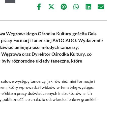
Share
Share
Share
Share
Share
Share
on
on
on
on
on
on
Facebook
X
Pinterest
WhatsApp
LinkedIn
Email
(Twitter)
owa Węgrowskiego Ośrodka Kultury gościła Gala
ej pracy Formacji Tanecznej AVOCADO. Wydarzenie
dziwiać umiejętności młodych tancerzy.
z Węgrowa oraz Dyrektor Ośrodka Kultury, co
u były różnorodne układy taneczne, które
 solowe występy tancerzy, jak również mini formacje i
ilmem, który wprowadzał widzów w tematykę występu.
y efektem pracy doświadczonych instruktorów, a ich
y publiczność, co znalazło odzwierciedlenie w gromkich