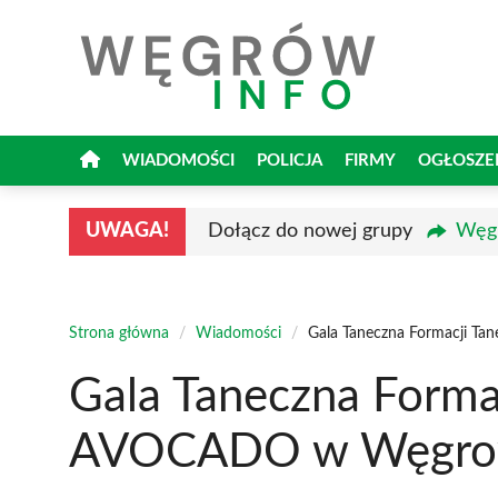
Przejdź
do
treści
WIADOMOŚCI
POLICJA
FIRMY
OGŁOSZE
UWAGA!
Dołącz do nowej grupy
Węgr
Strona główna
/
Wiadomości
/
Gala Taneczna Formacji T
Gala Taneczna Forma
AVOCADO w Węgro