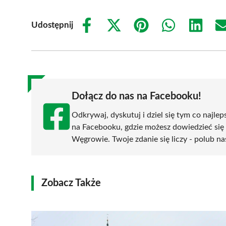
Udostępnij
Share
Share
Share
Share
Share
on
on
on
on
on
Facebook
X
Pinterest
WhatsApp
LinkedIn
(Twitter)
Dołącz do nas na Facebooku!
Odkrywaj, dyskutuj i dziel się tym co najlep
na Facebooku, gdzie możesz dowiedzieć się
Węgrowie. Twoje zdanie się liczy - polub na
Zobacz Także