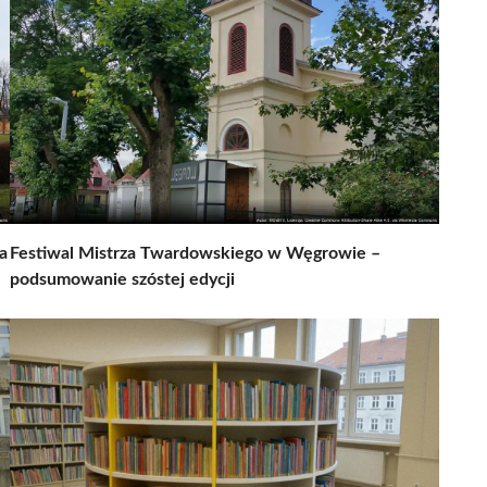
a
Festiwal Mistrza Twardowskiego w Węgrowie –
podsumowanie szóstej edycji