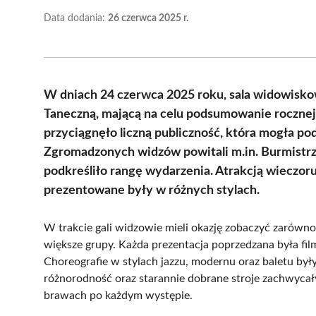
Data dodania:
26 czerwca 2025 r.
W dniach 24 czerwca 2025 roku, sala widowisk
Taneczną, mającą na celu podsumowanie roczn
przyciągnęło liczną publiczność, która mogła po
Zgromadzonych widzów powitali m.in. Burmistr
podkreśliło rangę wydarzenia. Atrakcją wieczor
prezentowane były w różnych stylach.
W trakcie gali widzowie mieli okazję zobaczyć zarówno
większe grupy. Każda prezentacja poprzedzana była f
Choreografie w stylach jazzu, modernu oraz baletu był
różnorodność oraz starannie dobrane stroje zachwycał
brawach po każdym występie.