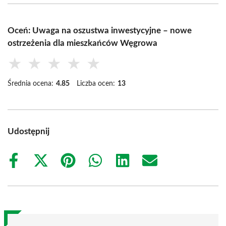
Oceń: Uwaga na oszustwa inwestycyjne – nowe
ostrzeżenia dla mieszkańców Węgrowa
★
★
★
★
★
Średnia ocena:
4.85
Liczba ocen:
13
Udostępnij
Share
Share
Share
Share
Share
Share
on
on
on
on
on
on
Facebook
X
Pinterest
WhatsApp
LinkedIn
Email
(Twitter)