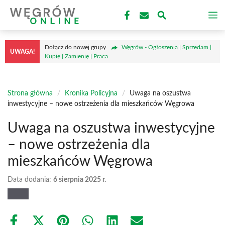
Przejdź
M
do
treści
Dołącz do nowej grupy
Węgrów - Ogłoszenia | Sprzedam |
UWAGA!
Kupię | Zamienię | Praca
Strona główna
/
Kronika Policyjna
/
Uwaga na oszustwa
inwestycyjne – nowe ostrzeżenia dla mieszkańców Węgrowa
Uwaga na oszustwa inwestycyjne
– nowe ostrzeżenia dla
mieszkańców Węgrowa
Data dodania:
6 sierpnia 2025 r.
Share
Share
Share
Share
Share
Share