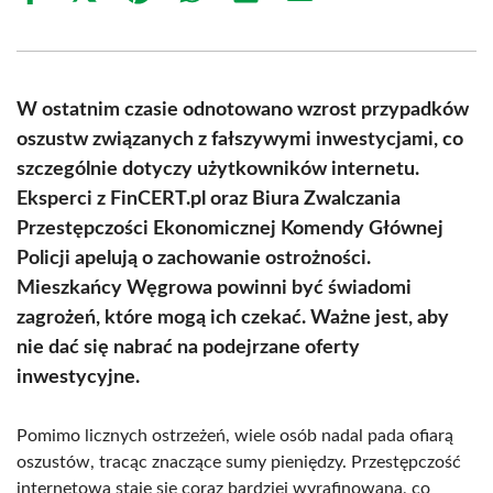
on
on
on
on
on
on
Facebook
X
Pinterest
WhatsApp
LinkedIn
Email
(Twitter)
W ostatnim czasie odnotowano wzrost przypadków
oszustw związanych z fałszywymi inwestycjami, co
szczególnie dotyczy użytkowników internetu.
Eksperci z FinCERT.pl oraz Biura Zwalczania
Przestępczości Ekonomicznej Komendy Głównej
Policji apelują o zachowanie ostrożności.
Mieszkańcy Węgrowa powinni być świadomi
zagrożeń, które mogą ich czekać. Ważne jest, aby
nie dać się nabrać na podejrzane oferty
inwestycyjne.
Pomimo licznych ostrzeżeń, wiele osób nadal pada ofiarą
oszustów, tracąc znaczące sumy pieniędzy. Przestępczość
internetowa staje się coraz bardziej wyrafinowana, co