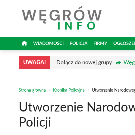
Przejdź
do
treści
WIADOMOŚCI
POLICJA
FIRMY
OGŁOSZE
UWAGA!
Dołącz do nowej grupy
Węgr
Strona główna
/
Kronika Policyjna
/
Utworzenie Narodowego
Utworzenie Narodow
Policji