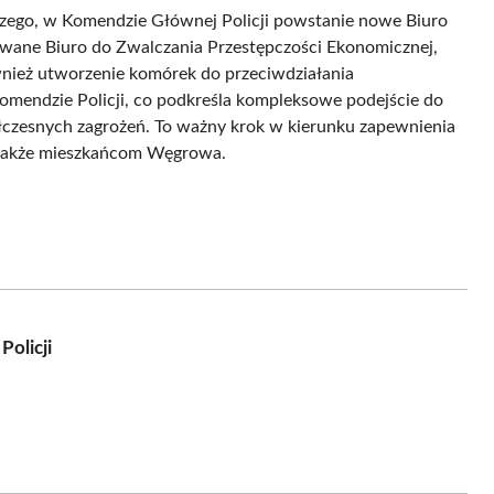
ego, w Komendzie Głównej Policji powstanie nowe Biuro
owane Biuro do Zwalczania Przestępczości Ekonomicznej,
ównież utworzenie komórek do przeciwdziałania
omendzie Policji, co podkreśla kompleksowe podejście do
półczesnych zagrożeń. To ważny krok w kierunku zapewnienia
 także mieszkańcom Węgrowa.
olicji