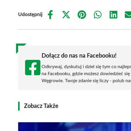
Udostępnij
Share
Share
Share
Share
Share
on
on
on
on
on
Facebook
X
Pinterest
WhatsApp
LinkedIn
(Twitter)
Dołącz do nas na Facebooku!
Odkrywaj, dyskutuj i dziel się tym co najlep
na Facebooku, gdzie możesz dowiedzieć się
Węgrowie. Twoje zdanie się liczy - polub na
Zobacz Także