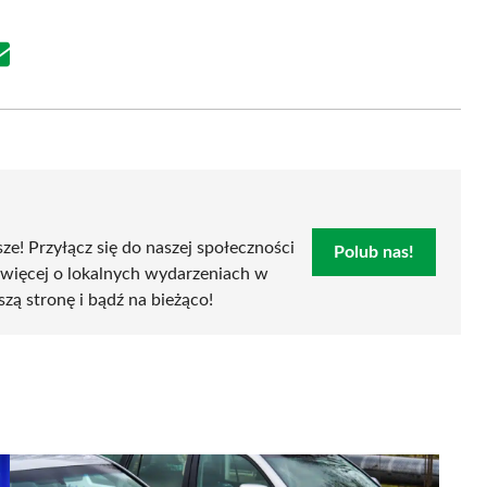
Share
on
Email
sze! Przyłącz się do naszej społeczności
Polub nas!
 więcej o lokalnych wydarzeniach w
szą stronę i bądź na bieżąco!