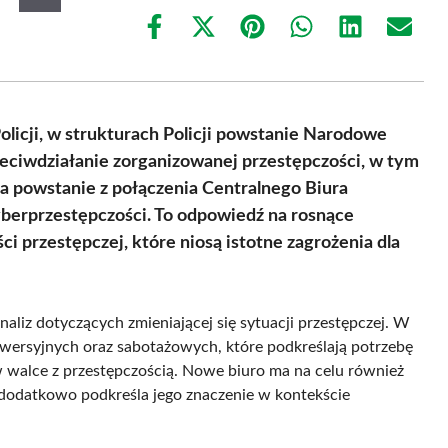
Share
Share
Share
Share
Share
Share
on
on
on
on
on
on
Facebook
X
Pinterest
WhatsApp
LinkedIn
Email
(Twitter)
icji, w strukturach Policji powstanie Narodowe
rzeciwdziałanie zorganizowanej przestępczości, w tym
a powstanie z połączenia Centralnego Biura
yberprzestępczości. To odpowiedź na rosnące
 przestępczej, które niosą istotne zagrożenia dla
liz dotyczących zmieniającej się sytuacji przestępczej. W
wersyjnych oraz sabotażowych, które podkreślają potrzebę
 w walce z przestępczością. Nowe biuro ma na celu również
 dodatkowo podkreśla jego znaczenie w kontekście