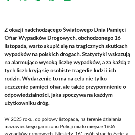
on
on
on
on
on
on
Facebook
X
Pinterest
WhatsApp
LinkedIn
Email
(Twitter)
Z okazji nadchodzącego Światowego Dnia Pamięci
Ofiar Wypadków Drogowych, obchodzonego 16
listopada, warto skupić się na tragicznych skutkach
wypadków na polskich drogach. Statystyki wskazują
na alarmująco wysoką liczbę wypadków, a za każdą z
tych liczb kryją się osobiste tragedie ludzi i ich
rodzin. Wydarzenie to ma na celu nie tylko
uczczenie pamięci ofiar, ale także przypomnienie o
odpowiedzialności, jaka spoczywa na każdym
użytkowniku dróg.
W 2025 roku, do połowy listopada, na terenie działania
mazowieckiego garnizonu Policji miało miejsce 1606
wypadków drogowych. Niestety, 161 osób straciło życie, a