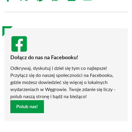
on
on
on
on
on
on
Facebook
X
Pinterest
WhatsApp
LinkedIn
Email
(Twitter)
Dołącz do nas na Facebooku!
Odkrywaj, dyskutuj i dziel się tym co najlepsze!
Przyłącz się do naszej społeczności na Facebooku,
gdzie możesz dowiedzieć się więcej o lokalnych
wydarzeniach w Węgrowie. Twoje zdanie się liczy -
polub naszą stronę i bądź na bieżąco!
Polub nas!