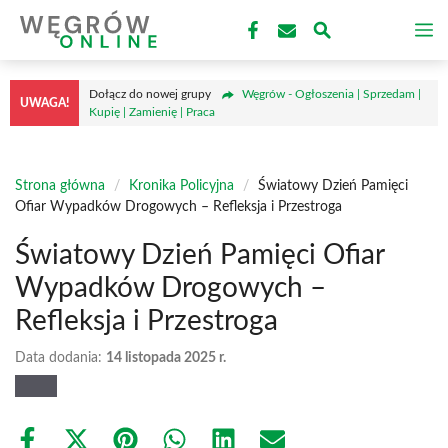
Przejdź
M
do
treści
Dołącz do nowej grupy
Węgrów - Ogłoszenia | Sprzedam |
UWAGA!
Kupię | Zamienię | Praca
Strona główna
/
Kronika Policyjna
/
Światowy Dzień Pamięci
Ofiar Wypadków Drogowych – Refleksja i Przestroga
Światowy Dzień Pamięci Ofiar
Wypadków Drogowych –
Refleksja i Przestroga
Data dodania:
14 listopada 2025 r.
Share
Share
Share
Share
Share
Share