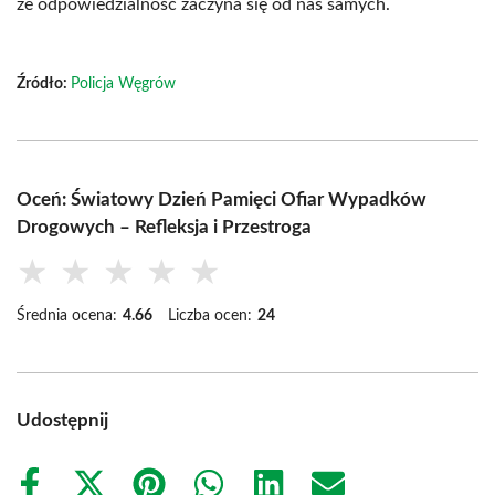
że odpowiedzialność zaczyna się od nas samych.
Źródło:
Policja Węgrów
Oceń: Światowy Dzień Pamięci Ofiar Wypadków
Drogowych – Refleksja i Przestroga
★
★
★
★
★
Średnia ocena:
4.66
Liczba ocen:
24
Udostępnij
Share
Share
Share
Share
Share
Share