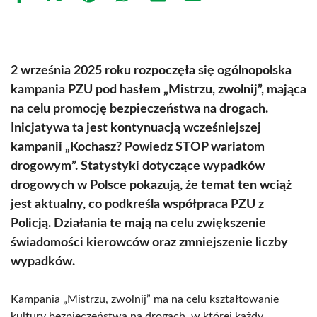
on
on
on
on
on
on
Facebook
X
Pinterest
WhatsApp
LinkedIn
Email
(Twitter)
2 września 2025 roku rozpoczęła się ogólnopolska
kampania PZU pod hasłem „Mistrzu, zwolnij”, mająca
na celu promocję bezpieczeństwa na drogach.
Inicjatywa ta jest kontynuacją wcześniejszej
kampanii „Kochasz? Powiedz STOP wariatom
drogowym”. Statystyki dotyczące wypadków
drogowych w Polsce pokazują, że temat ten wciąż
jest aktualny, co podkreśla współpraca PZU z
Policją. Działania te mają na celu zwiększenie
świadomości kierowców oraz zmniejszenie liczby
wypadków.
Kampania „Mistrzu, zwolnij” ma na celu kształtowanie
kultury bezpieczeństwa na drogach, w której każdy