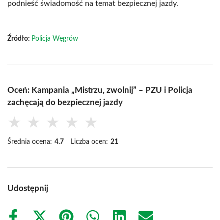
podnieść świadomość na temat bezpiecznej jazdy.
Źródło:
Policja Węgrów
Oceń: Kampania „Mistrzu, zwolnij” – PZU i Policja
zachęcają do bezpiecznej jazdy
★
★
★
★
★
Średnia ocena:
4.7
Liczba ocen:
21
Udostępnij
Share
Share
Share
Share
Share
Share