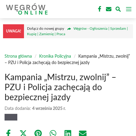
Przejdź
M
do
treści
Dołącz do nowej grupy
Węgrów - Ogłoszenia | Sprzedam |
UWAGA!
Kupię | Zamienię | Praca
Strona główna
/
Kronika Policyjna
/
Kampania „Mistrzu, zwolnij”
– PZU i Policja zachęcają do bezpiecznej jazdy
Kampania „Mistrzu, zwolnij” –
PZU i Policja zachęcają do
bezpiecznej jazdy
Data dodania:
4 września 2025 r.
Share
Share
Share
Share
Share
Share