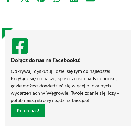
on
on
on
on
on
on
Facebook
X
Pinterest
WhatsApp
LinkedIn
Email
(Twitter)
Dołącz do nas na Facebooku!
Odkrywaj, dyskutuj i dziel się tym co najlepsze!
Przyłącz się do naszej społeczności na Facebooku,
gdzie możesz dowiedzieć się więcej o lokalnych
wydarzeniach w Węgrowie. Twoje zdanie się liczy -
polub naszą stronę i bądź na bieżąco!
Polub nas!