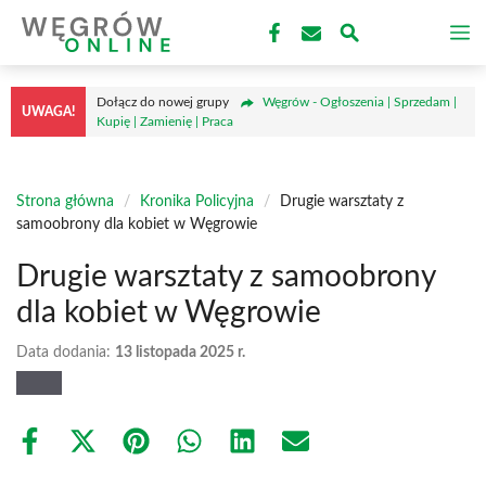
Przejdź
M
do
treści
Dołącz do nowej grupy
Węgrów - Ogłoszenia | Sprzedam |
UWAGA!
Kupię | Zamienię | Praca
Strona główna
/
Kronika Policyjna
/
Drugie warsztaty z
samoobrony dla kobiet w Węgrowie
Drugie warsztaty z samoobrony
dla kobiet w Węgrowie
Data dodania:
13 listopada 2025 r.
Share
Share
Share
Share
Share
Share
on
on
on
on
on
on
Facebook
X
Pinterest
WhatsApp
LinkedIn
Email