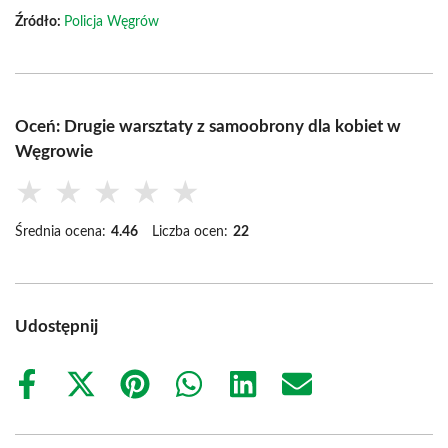
Źródło:
Policja Węgrów
Oceń: Drugie warsztaty z samoobrony dla kobiet w
Węgrowie
★
★
★
★
★
Średnia ocena:
4.46
Liczba ocen:
22
Udostępnij
Share
Share
Share
Share
Share
Share
on
on
on
on
on
on
Facebook
X
Pinterest
WhatsApp
LinkedIn
Email
(Twitter)