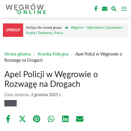
Przejdź
M
do
treści
Dołącz do nowej grupy
Węgrów - Ogłoszenia | Sprzedam |
UWAGA!
Kupię | Zamienię | Praca
Strona główna
/
Kronika Policyjna
/
Apel Policji w Węgrowie o
Rozwagę na Drogach
Apel Policji w Węgrowie o
Rozwagę na Drogach
Data dodania:
2 grudnia 2025 r.
Share
Share
Share
Share
Share
Share
on
on
on
on
on
on
Facebook
X
Pinterest
WhatsApp
LinkedIn
Email