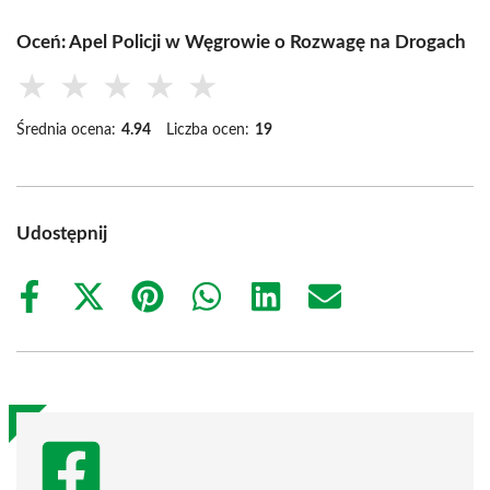
Oceń: Apel Policji w Węgrowie o Rozwagę na Drogach
★
★
★
★
★
Średnia ocena:
4.94
Liczba ocen:
19
Udostępnij
Share
Share
Share
Share
Share
Share
on
on
on
on
on
on
Facebook
X
Pinterest
WhatsApp
LinkedIn
Email
(Twitter)