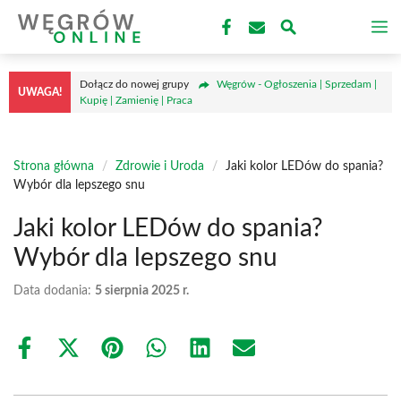
Przejdź
M
do
treści
Dołącz do nowej grupy
Węgrów - Ogłoszenia | Sprzedam |
UWAGA!
Kupię | Zamienię | Praca
Strona główna
/
Zdrowie i Uroda
/
Jaki kolor LEDów do spania?
Wybór dla lepszego snu
Jaki kolor LEDów do spania?
Wybór dla lepszego snu
Data dodania:
5 sierpnia 2025 r.
Share
Share
Share
Share
Share
Share
on
on
on
on
on
on
Facebook
X
Pinterest
WhatsApp
LinkedIn
Email
(Twitter)