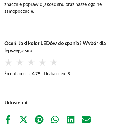
znacznie poprawić jakość snu oraz nasze ogólne
samopoczucie.
Oceń: Jaki kolor LEDów do spania? Wybór dla
lepszego snu
★
★
★
★
★
Średnia ocena:
4.79
Liczba ocen:
8
Udostępnij
Share
Share
Share
Share
Share
Share
on
on
on
on
on
on