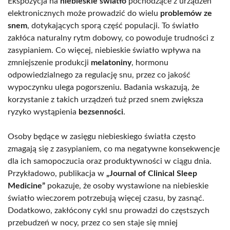
Ekspozycja na
niebieskie światło
pochodzące z urządzeń
elektronicznych może prowadzić do wielu
problemów ze
snem
, dotykających sporą część populacji. To światło
zakłóca naturalny rytm dobowy, co powoduje trudności z
zasypianiem. Co więcej, niebieskie światło wpływa na
zmniejszenie produkcji
melatoniny
, hormonu
odpowiedzialnego za regulację snu, przez co jakość
wypoczynku ulega pogorszeniu. Badania wskazują, że
korzystanie z takich urządzeń tuż przed snem zwiększa
ryzyko wystąpienia
bezsenności
.
Osoby będące w zasięgu niebieskiego światła często
zmagają się z zasypianiem, co ma negatywne konsekwencje
dla ich samopoczucia oraz produktywności w ciągu dnia.
Przykładowo, publikacja w
„Journal of Clinical Sleep
Medicine”
pokazuje, że osoby wystawione na niebieskie
światło wieczorem potrzebują więcej czasu, by zasnąć.
Dodatkowo, zakłócony cykl snu prowadzi do częstszych
przebudzeń w nocy, przez co sen staje się mniej