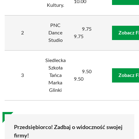
10.00
Kultury.
PNC
9.75
2
Dance
Zobacz F
9.75
Studio
Siedlecka
Szkoła
9.50
3
Tańca
Zobacz F
9.50
Marka
Glinki
Przedsiębiorco! Zadbaj o widoczność swojej
firmy!