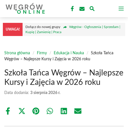
Przejdź
M
do
treści
Dołącz do nowej grupy
Węgrów - Ogłoszenia | Sprzedam |
UWAGA!
Kupię | Zamienię | Praca
Strona główna
/
Firmy
/
Edukacja i Nauka
/
Szkoła Tańca
Węgrów – Najlepsze Kursy i Zajęcia w 2026 roku
Szkoła Tańca Węgrów – Najlepsze
Kursy i Zajęcia w 2026 roku
Data dodania:
3 sierpnia 2026 r.
Share
Share
Share
Share
Share
Share
on
on
on
on
on
on
Facebook
X
Pinterest
WhatsApp
LinkedIn
Email
(Twitter)