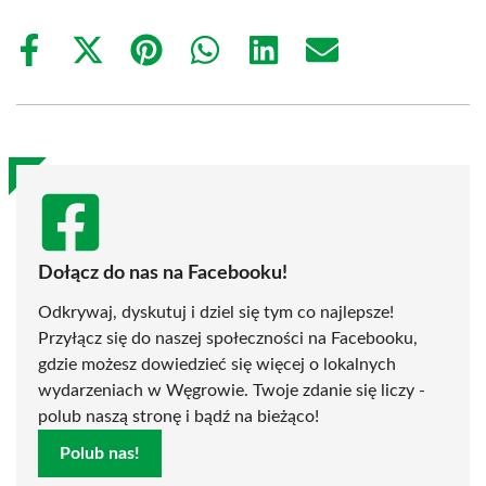
Share
Share
Share
Share
Share
Share
on
on
on
on
on
on
Facebook
X
Pinterest
WhatsApp
LinkedIn
Email
(Twitter)
Dołącz do nas na Facebooku!
Odkrywaj, dyskutuj i dziel się tym co najlepsze!
Przyłącz się do naszej społeczności na Facebooku,
gdzie możesz dowiedzieć się więcej o lokalnych
wydarzeniach w Węgrowie. Twoje zdanie się liczy -
polub naszą stronę i bądź na bieżąco!
Polub nas!