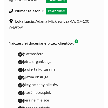
Numer telefonu:
Pokaż numer
Lokalizacja:
Adama Mickiewicza 4A, 07-100
Węgrów
Najczęściej doceniane przez klientów:
miła atmosfera
świetna organizacja
duża oferta kulturalna
przyjazna obsługa
atrakcyjne ceny biletów
czystość i porządek
kameralne miejsce
różnorodne zajęcia